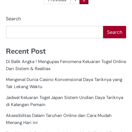
Posts
pagination
Search
Search
Recent Post
Di Balik Angka ! Mengupas Fenomena Keluaran Togel Online
Dari Sistem & Realitas
Mengenal Dunia Casino Konvensional Daya Tariknya yang
Tak Lekang Waktu
Jadwal Keluaran Togel Japan Sistem Undian Daya Tariknya
di Kalangan Pemain
Aksesibilitas Dalam Taruhan Online dan Cara Mudah
Menang Hari ini