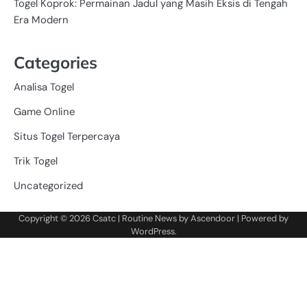
Togel Koprok: Permainan Jadul yang Masih Eksis di Tengah
Era Modern
Categories
Analisa Togel
Game Online
Situs Togel Terpercaya
Trik Togel
Uncategorized
Copyright © 2026
Csatc
| Routine News by
Ascendoor
| Powered by
WordPress
.